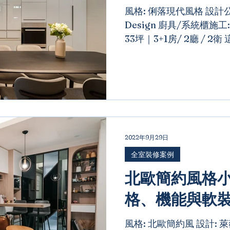
風格: 俐落現代風格 設計公司: 
Design 廚具/系統櫃施工:
33坪｜3+1房/ 2廳 / 
住宅設計案，我們透過一
屏將盒子打開，讓光線及空
2022年9月29日
全室裝修案例
北歐簡約風格小
格、機能與軟
風格: 北歐簡約風 設計: 萊薇 Laiwei - Cathy 廚具/