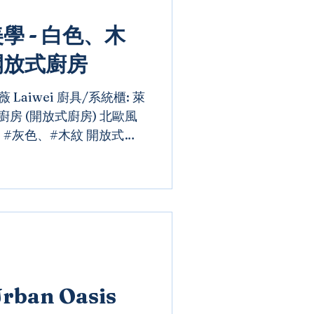
 - 白色、木
開放式廚房
 Laiwei 廚具/系統櫃: 萊
字型廚房 (開放式廚房) 北歐風
#灰色、#木紋 開放式雙
彙與配色呈現，上下櫃體門
格感，背牆則以淺灰色烤玻
ban Oasis