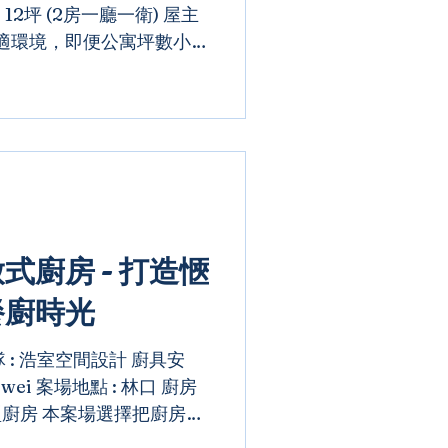
: 12坪 (2房一廳一衛) 屋主
適環境，即便公寓坪數小僅
仍透過全室系統櫃的規劃巧思
顧了風格與機能...
式廚房 - 打造愜
餐廚時光
 : 浩室空間設計 廚具安
wei 案場地點 : 林口 廚房
型廚房 本案場選擇把廚房移
廚房與中島空間，並以造型