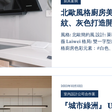
廚具案例
北歐風格廚房美學
紋、灰色打造
風格: 北歐簡約風 設計: 萊薇
薇 Laiwei 格局: 雙一
格廚房色彩元素：#白色、
一字型廚具以北歐設計語
板採用異材質跳色帶入風
巧妙增...
2022年10月18日
室內設計公司合作案
『城市綠洲』 Ur