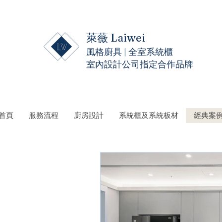
萊薇 Laiwei
風格廚具 | 全室系統櫃
室內設計公司指定合作品牌
 首頁
服務流程
廚房設計
系統櫃及系統板材
經典案