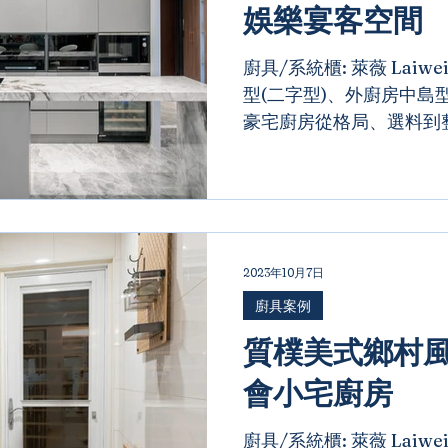
娛樂宴客空間
廚具/系統櫃: 萊薇 Laiw
型(二字型)、外廚房中島型
豪宅廚房從格局、選料到
節。少見的內外廚房設計
用，強調機能性與好清潔；
廳相連，成為主人宴客與平.
2023年10月7日
廚具案例
質樸美式鄉村
會小宅廚房
廚具/系統櫃: 萊薇 Laiw