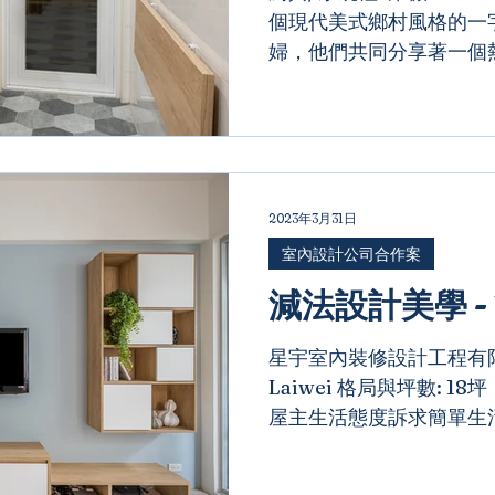
個現代美式鄉村風格的一
婦，他們共同分享著一個熱
他們希望打造一個質樸而
們能夠共同享受烹飪的樂
代的設計元素，同時保留了美
2023年3月31日
室內設計公司合作案
減法設計美學 -
星宇室內裝修設計工程有限
Laiwei 格局與坪數: 18坪｜
屋主生活態度訴求簡單生
1房1廳+瑜珈空間即可滿
全室以系統櫃體堆砌打造