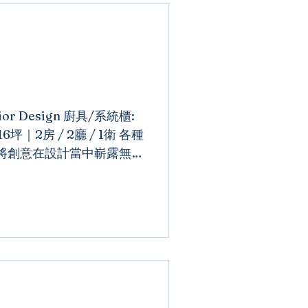
rior Design 廚具/系統櫃:
16坪｜2房 / 2廳 / 1衛 各種
將創意在設計當中嶄露無
具備最新熱修復機能，細微
面常保如新...