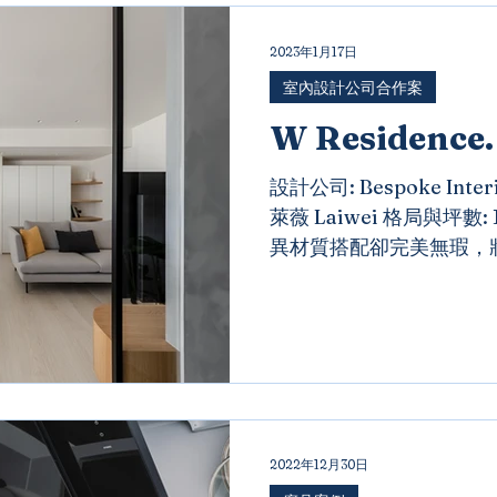
2023年1月17日
室內設計公司合作案
W Residence.
設計公司: Bespoke Inte
萊薇 Laiwei 格局與坪數: 
異材質搭配卻完美無瑕，
遺。 霧面的C6系列面板
刮痕可輕易修復，讓門板表
2022年12月30日