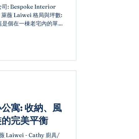
Bespoke Interior
 萊薇 Laiwei 格局與坪數:
2衛 這是個在一棟老宅內的單層
些牆面的消除、非制式的隔
氣得以流...
公寓: 收納、風
裝的完美平衡