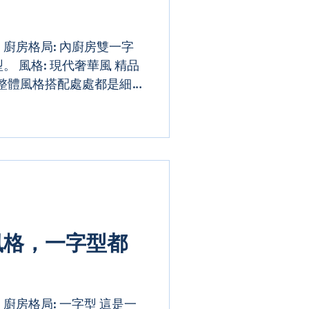
ei 廚房格局: 內廚房雙一字
。 風格: 現代奢華風 精品
整體風格搭配處處都是細
，將內廚房設計給傭人使
外廚房(中島廚房)則與餐
..
風格，一字型都
ei 廚房格局: 一字型 這是一