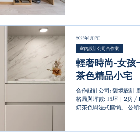
美學，...
2023年1月17日
室內設計公司合作案
輕奢時尚-女孩
茶色精品小宅
合作設計公司: 馥境設計 廚具
格局與坪數: 15坪｜2房 /
奶茶色與法式慵懶。 公
門板，搭配大面積特殊漆
精品飯店般，讓女主人的
幻想像。以整...