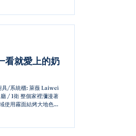
一看就愛上的奶
/系統櫃: 萊薇 Laiwei
 1廳 / 1衛 整個家裡瀰漫著
領域使用霧面結烤大地色系
與格柵造型，小空間卻有如
日常生活能夠帶入自己的夢