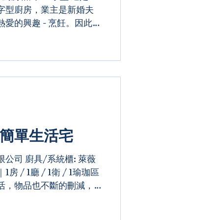
字型廚房，業主是新婚夫
愛的興趣 - 烹飪。因此，
充滿溫馨的廚房環境，讓他
趣。這套廚具結合了簡約現
...
 簡單生活宅
公司 廚具/系統櫃: 萊薇
1房 / 1廳 / 1衛 / 1瑜珈區
活，物品也不斷的刪減，以
足簡單而豐富的生活享受。
，以簡約的配色彰顯出減法