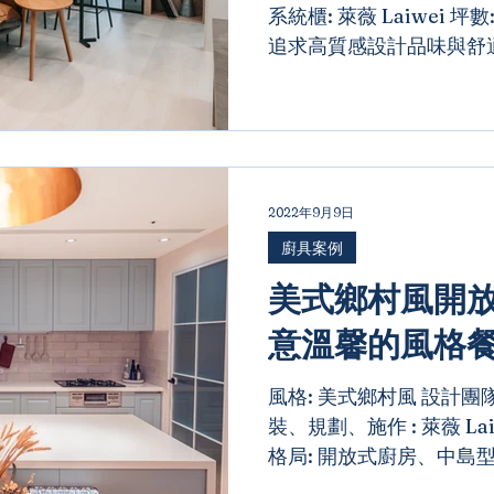
系統櫃: 萊薇 Laiwei 坪數
追求高質感設計品味與舒
有12坪(扣除公設)，但
將空間利用的淋漓盡致，兼
2022年9月9日
廚具案例
美式鄉村風開放
意溫馨的風格
風格: 美式鄉村風 設計團隊
裝、規劃、施作 : 萊薇 Lai
格局: 開放式廚房、中島
至居家中心，打造開放式