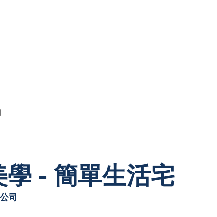
例
學 - 簡單生活宅
公司