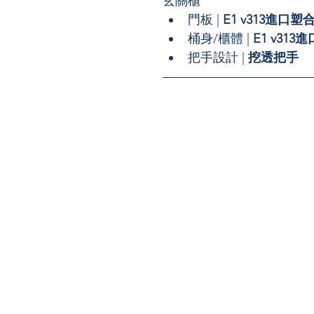
玄關櫃
門板 | 
E1 v313進口塑
桶身/櫃體 | 
E1 v313
把手設計 | 
挖透把手