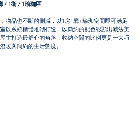
 / 1衛 / 1瑜珈區
，物品也不斷的刪減，以1房1廳+瑜珈空間即可滿足
室以系統櫃體堆砌打造，以簡約的配色彰顯出減法美
屋主打造最舒心的角落，收納空間的比例更是一大巧
溫暖與簡約的生活態度。