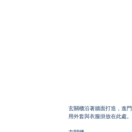
玄關櫃沿著牆面打造，進門
用外套與衣服掛放在此處。