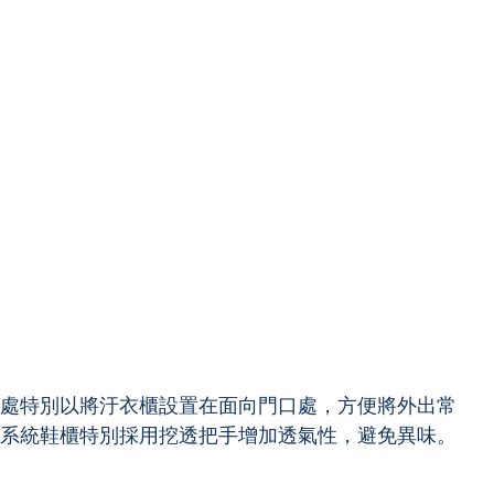
處特別以將汙衣櫃設置在面向門口處，方便將外出常
系統鞋櫃特別採用挖透把手增加透氣性，避免異味。