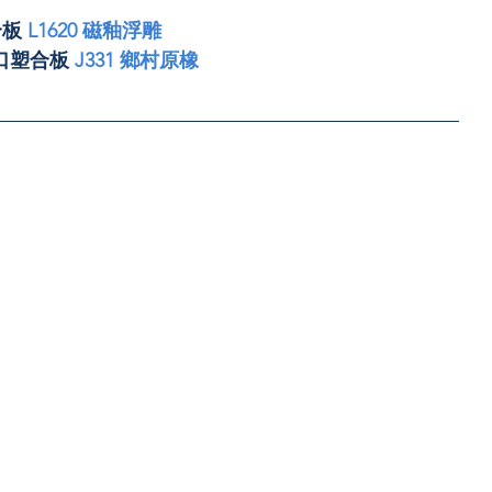
合板 
L1620 磁釉浮雕
進口塑合板 
J331 鄉村原橡