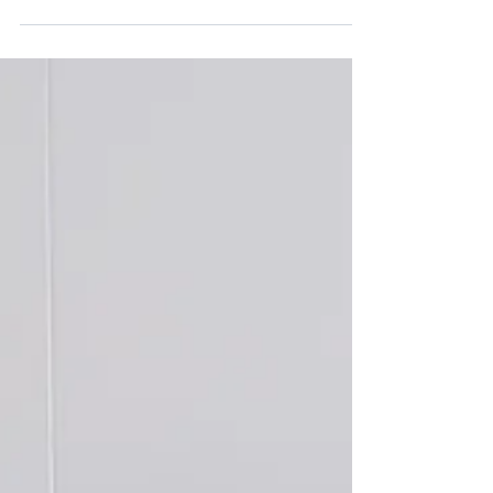
型 這是一個現代美式鄉村風格的一字型
廚房，業主是新婚夫婦，他們共同分享
著一個熱愛的興趣 - 烹飪。因此，他們
希望打造一個質樸而充滿溫馨的廚房環
境，讓他們能夠共同享受烹飪的樂趣。
這套廚具結合了簡約現代的設計元素，
同時保留了美...