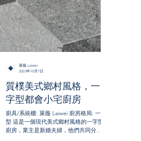
萊薇 Laiwei
2023年10月7日
質樸美式鄉村風格，一
字型都會小宅廚房
廚具/系統櫃: 萊薇 Laiwei 廚房格局: 一字