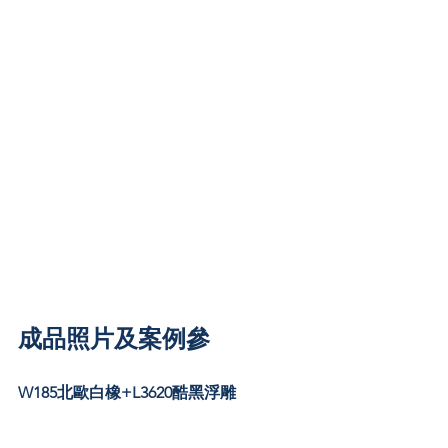
成品照片及案例參
W185北歐白橡+L3620酷黑浮雕