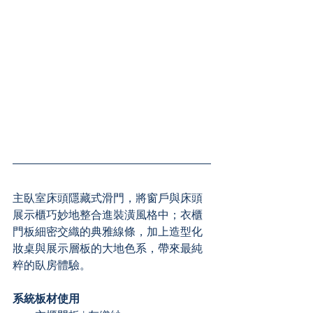
主臥室床頭隱藏式滑門，將窗戶與床頭
展示櫃巧妙地整合進裝潢風格中；衣櫃
門板細密交織的典雅線條，加上造型化
妝桌與展示層板的大地色系，帶來最純
粹的臥房體驗。
系統板材使用