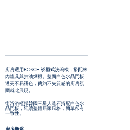
廚房選用BOSCH 崁櫃式洗碗機，搭配林
內爐具與抽油煙機。整面白色水晶門板
透亮不易褪色，簡約不失質感的廚房氛
圍就此展現。
衛浴浴櫃採韓國三星人造石搭配白色水
晶門板，延續整體居家風格，簡單卻有
一致性。
廚房衛浴