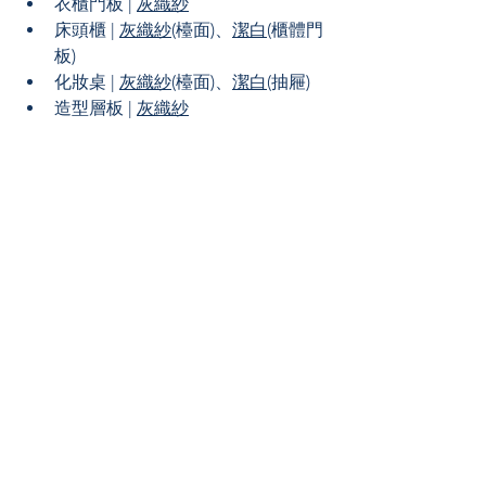
衣櫃門板 | 
灰織紗
床頭櫃 | 
灰織紗
(檯面)、
潔白
(櫃體門
板)
化妝桌 | 
灰織紗
(檯面)、
潔白
(抽屜)
造型層板 | 
灰織紗