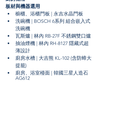
板材與機器選用
櫥櫃、浴櫃門板 | 永吉水晶門板
洗碗機 | BOSCH 6系列 組合嵌入式
洗碗機
瓦斯爐 | 林內 RB-27F 不銹鋼雙口爐
抽油煙機 | 林內 RH-8127 隱藏式超
薄設計
廚房水槽 | 大吉熊 KL-102 (含防蟑大
提籠)
廚房、浴室檯面 | 韓國三星人造石 
AG612