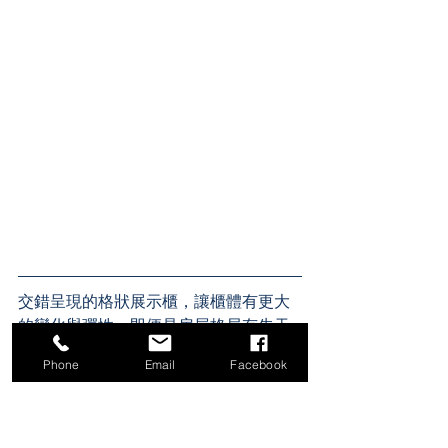
交錯呈現的格狀展示櫃，讓櫃體有更大
的變化與彈性，即便是房屋格局有先天
上的畸零空間，也可以運用系統櫃體做
Phone
Email
Facebook
出簡約的收納與展示。
系統板材使用
展示櫃 | 
灰織紗
(層板、櫃體)、潔白(背板)