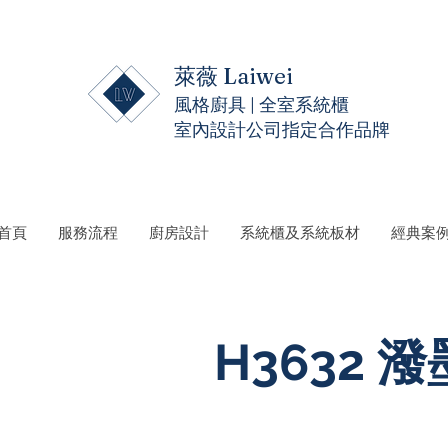
萊薇 Laiwei
風格廚具 | 全室系統櫃
室內設計公司指定合作品牌
 首頁
服務流程
廚房設計
系統櫃及系統板材
經典案
H3632 