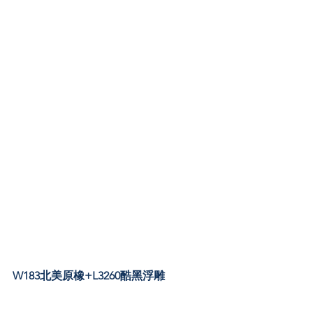
W183北美原橡+L3260酷黑浮雕