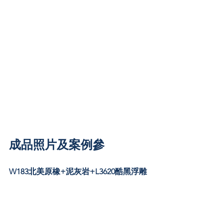
成品照片及案例參
W183北美原橡+泥灰岩+L3620酷黑浮雕