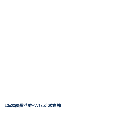
L3620酷黑浮雕+W185北歐白橡