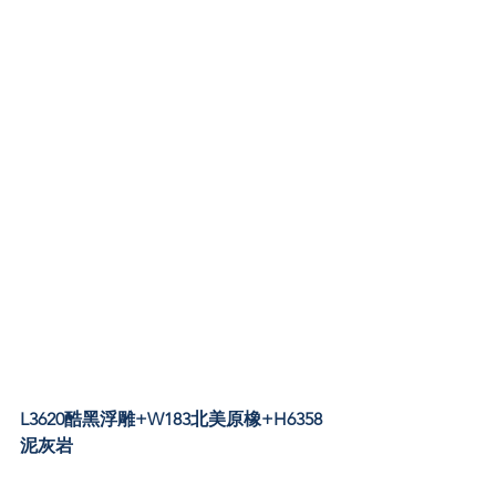
L3620酷黑浮雕+W183北美原橡+H6358
泥灰岩