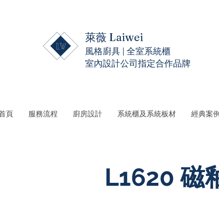
萊薇 Laiwei
風格廚具 | 全室系統櫃
室內設計公司指定合作品牌
 首頁
服務流程
廚房設計
系統櫃及系統板材
經典案
L1620 