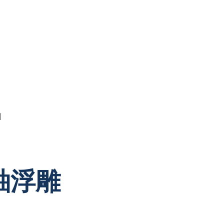
例
磁釉浮雕