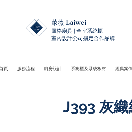
萊薇 Laiwei
風格廚具 | 全室系統櫃
室內設計公司指定合作品牌
 首頁
服務流程
廚房設計
系統櫃及系統板材
經典案
J393 灰