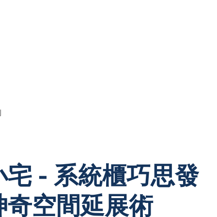
例
宅 - 系統櫃巧思發
神奇空間延展術