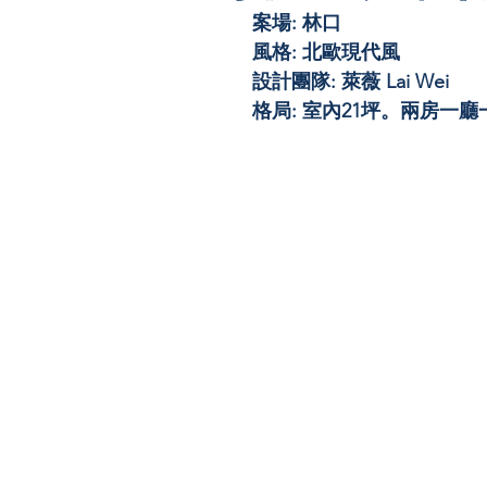
案場: 林口
風格: 北歐現代風
設計團隊: 萊薇 Lai Wei
格局: 室內21坪。兩房一