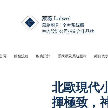
萊薇 Laiwei
風格廚具 | 全室系統櫃
室內設計公司指定合作品牌
 首頁
服務流程
廚房設計
系統櫃及系統板材
經典案
北歐現代小
揮極致，