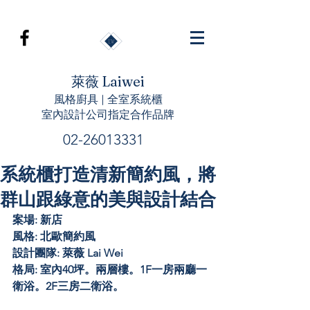
萊薇 Laiwei
風格廚具 | 全室系統櫃
室內設計公司指定合作品牌
02-26013331
系統櫃打造清新簡約風，將
群山跟綠意的美與設計結合
案場: 新店
風格: 北歐簡約風
設計團隊: 萊薇 Lai Wei
格局: 室內40坪。兩層樓。1F一房兩廳一
衛浴。2F三房二衛浴。