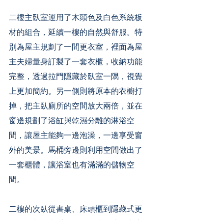
二樓主臥室運用了木頭色及白色系統板
材的組合，延續一樓的自然與舒服。特
別為屋主規劃了一間更衣室，裡面為屋
主夫婦量身訂製了一套衣櫃，收納功能
完整，透過拉門隱藏於臥室一隅，視覺
上更加簡約。另一側則將原本的衣櫥打
掉，把主臥廁所的空間放大兩倍，並在
窗邊規劃了浴缸與乾濕分離的淋浴空
間，讓屋主能夠一邊泡澡，一邊享受窗
外的美景。馬桶旁邊則利用空間做出了
一套櫃體，讓浴室也有滿滿的儲物空
間。
二樓的次臥從書桌、床頭櫃到隱藏式更