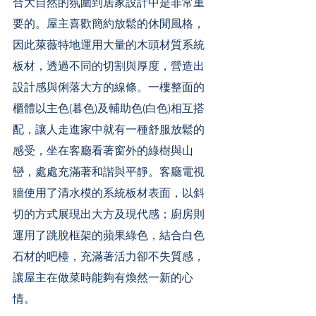
合大自然的氛圍到居家設計中是非常重
要的。屋主喜歡簡約放鬆的休閒風格，
因此萊薇特地運用大量的木頭材質系統
板材，透過不同的切割與厚度，營造出
設計感與俐落大方的線條。一樓整面的
櫃體以主色(暮色)及輔助色(白色)相互搭
配，讓人走進家中就有一種舒服放鬆的
感受，坐在客廳看著窗外的綠樹與山
巒，處處充滿著和諧與平靜。客廳電視
牆使用了清水模的系統板材表面，以斜
切的方式展現出大方及現代感；廚房則
運用了跳脫框架的蘋果綠色，結合白色
石材的吧檯，充滿著活力卻不失質感，
讓屋主在做菜時能夠有煥然一新的心
情。